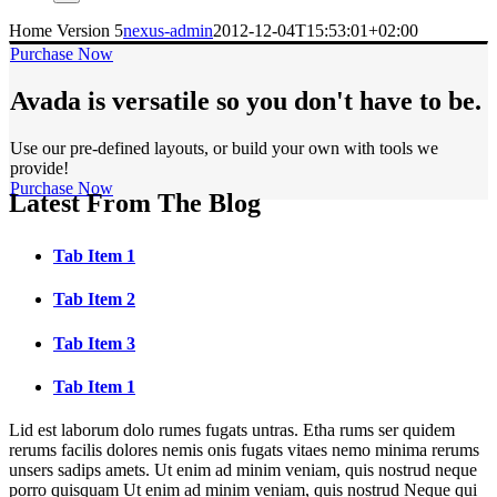
Home Version 5
nexus-admin
2012-12-04T15:53:01+02:00
Purchase Now
Avada is versatile so you don't have to be.
Use our pre-defined layouts, or build your own with tools we
provide!
Purchase Now
Latest From The Blog
Tab Item 1
Tab Item 2
Tab Item 3
Tab Item 1
Lid est laborum dolo rumes fugats untras. Etha rums ser quidem
rerums facilis dolores nemis onis fugats vitaes nemo minima rerums
unsers sadips amets. Ut enim ad minim veniam, quis nostrud neque
porro quisquam Ut enim ad minim veniam, quis nostrud Neque qui